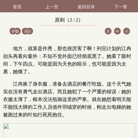
首页
上一页
返回目录
下一章
原则（2 / 2）
护眼
关灯
大
中
小
地方，就算是作秀，那也很厉害了啊！列完计划的江冉
抬头再看向窗外：不知不觉外面已经彻底黑了。她看了眼时
间，下午四点。可能是因为天色的暗示，也可能是因为太
累，她饿了。
江冉换了身衣服，准备去酒店的餐厅吃饭。这个天气她
实在没有勇气走出酒店。而且她犯了一个严重的错误：她的
衣服太薄了，根本没法抵御这里的严寒。就在她想着明天能
不能找大牌的工作人员借件羽绒穿的时候，刚走出电梯的她
被跑过来的叶知行死死抱住。