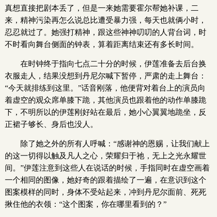
真想直接把剧本丢了，但是一来她需要霍尔帮她补课，二
来，精神污染再怎么说总比遭受暴力强，每天也就俩小时，
忍忍就过了。她强打精神，跟这些神神叨叨的人背台词，时
不时看向舞台侧面的钟表，算着距离结束还有多长时间。
在时钟终于指向七点二十分的时候，伊莲准备去后台换
衣服走人，结果没想到丹尼尔喊下暂停，严肃的走上舞台：
“今天就排练到这里。”话音刚落，他便背对着台上的演员向
着虚空的观众席单膝下跪，其他演员也跟着他的动作单膝跪
下，不明所以的伊莲刚好站在最后，她小心翼翼地跪坐，反
正裙子够长、身后也没人。
除了她之外的所有人呼喊：“感谢神的恩赐，让我们献上
的这一切得以触及凡人之心，荣耀归于祂，无上之光永耀世
间。”伊莲注意到这些人在说话的时候，手指同时在虚空画着
一个相同的图像，她好奇的跟着描绘了一遍，在意识到这个
图案模样的同时，身体不受站起来，冲到丹尼尔面前、死死
揪住他的衣领：“这个图案，你在哪里看到的？”