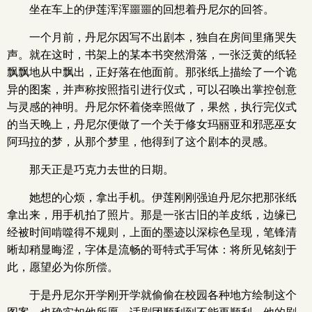
坐在车上的伊莲浑浑噩噩的回想着丹尼尔的回答。
一个月前，丹尼尔因写不出剧本，独自在房间里痛哭失
声。就在这时，书架上的某本书突然滑落，一张泛黄的纸轻
飘飘地从中飘出，正好落在他面前。那张纸上描绘了一个诡
异的图案，并声称按照指引进行仪式，可以召唤出掌控创意
与灵感的神明。丹尼尔怀着侥幸照做了，果然，执行完仪式
的当天晚上，丹尼尔便做了一个关于修女玛丽亚和邪恶巫女
阿玛拉的梦，从那个梦里，他得到了这个剧本的灵感。
那天正是巧克力去世的日期。
她想的心烦，拿出手机。伊莲刚刚强迫丹尼尔把那张纸
拿出来，用手机拍了照片。那是一张古旧的羊皮纸，边缘已
经被时间啃噬得不规则，上面的墨迹以深棕色呈现，笔锋清
晰却稍显晦涩，字体是流畅的哥特式手写体：将所见铭刻于
此，愿望必为你所偿。
于是丹尼尔开学刚开学就偷偷在校园各种地方绘制这个