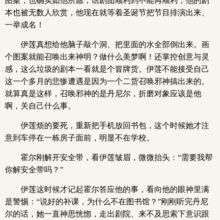
图案，也确实如他所愿，话剧团顺利到不能再顺利，他的剧
本也被无数人欣赏，他现在就等着圣诞节把节目排演出来、
一举成名！
伊莲真想给他脑子敲个洞、把里面的水全部倒出来。画
个图案就能召唤出来神明？做什么美梦啊！还掌控创意与灵
感，这么垃圾的剧本一看就是个冒牌货。伊莲不能接受自己
这一个多月的悲惨遭遇是因为一个二货召唤邪神搞出来的。
就算真是这样，召唤邪神的是丹尼尔，折磨对象应该是他
啊，关自己什么事。
伊莲烦的要死，重新把手机放回书包，这个时候她才注
意到车停在一栋房子面前，明显不在学校。
霍尔刚解开安全带，看伊莲皱眉，微微抬头：“需要我帮
你解安全带吗？”
伊莲这时候才记起霍尔答应他的事，看向他的眼神里满
是警惕：“说好的补课，为什么不在图书馆？”刚刚听完丹尼
尔的话，她一直神思恍惚，走出剧院、来不及思索下意识跟