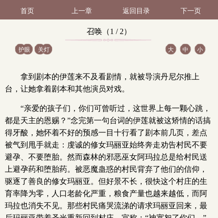
首页
上一章
返回目录
下一页
召唤（1 / 2）
护眼
关灯
大
中
小
拿到剧本的伊莲来不及看剧情，就被导演丹尼尔推上
台，让她拿着剧本和其他演员对戏。
“亲爱的孩子们，你们可曾听过，这世界上每一颗心跳，
都是天主的恩赐？”念完第一句台词的伊莲就被这矫情的话搞
得牙酸，她怀着不好的预感一目十行看了剧本前几页，差点
被气到甩手就走：虔诚的修女玛丽亚始终奔走劝告村民不要
避孕、不要堕胎。然而森林的邪恶巫女阿玛拉总是给村民送
上避孕药和堕胎药。被恶魔蛊惑的村民背弃了他们的信仰，
驱逐了善良的修女玛丽亚。但好景不长，很快这个村庄的生
育率降为零，人口老龄化严重，粮食产量也越来越低，而阿
玛拉也消失不见。那些村民痛哭流涕的请求玛丽亚回来，最
后玛丽亚带着圣光重新回到村庄，宣称：“神宽恕了你们。”